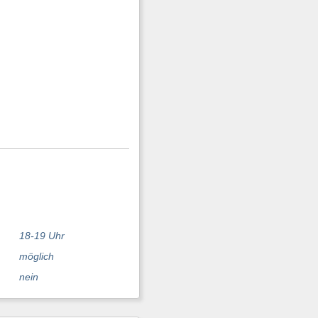
18-19 Uhr
möglich
nein