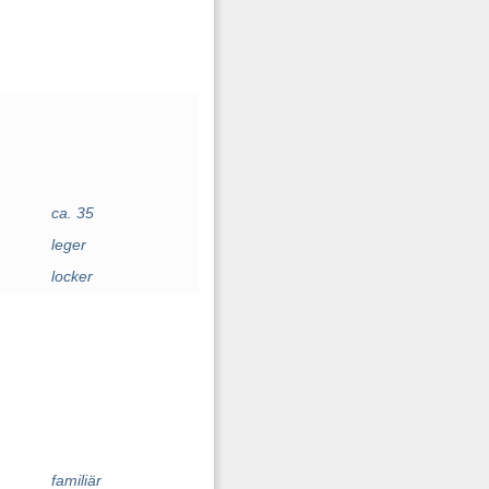
ca. 35
leger
locker
familiär