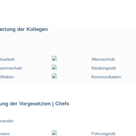
rtung der Kollegen
marbeit:
Altersschnitt:
ammenhalt:
Kleidungsstil:
ßfaktor:
Kommunikation:
ung der Vorgesetzten | Chefs
inander.
rness:
Führungsstil: