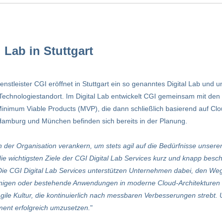
 Lab in Stuttgart
nstleister CGI eröffnet in Stuttgart ein so genanntes Digital Lab und 
echnologiestandort. Im Digital Lab entwickelt CGI gemeinsam mit den
inimum Viable Products (MVP), die dann schließlich basierend auf Cl
 Hamburg und München befinden sich bereits in der Planung.
n der Organisation verankern, um stets agil auf die Bedürfnisse unse
ie wichtigsten Ziele der CGI Digital Lab Services kurz und knapp besc
Die CGI Digital Lab Services unterstützen Unternehmen dabei, den Weg
eunigen oder bestehende Anwendungen in moderne Cloud-Architekturen 
 agile Kultur, die kontinuierlich nach messbaren Verbesserungen strebt
ment erfolgreich umzusetzen.
"