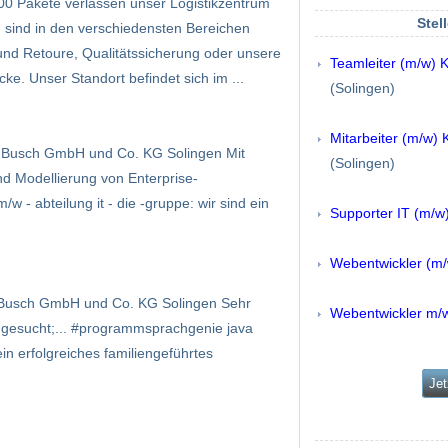
00 Pakete verlassen unser Logistikzentrum
Stel
n sind in den verschiedensten Bereichen
und Retoure, Qualitätssicherung oder unsere
Teamleiter (m/w
ke. Unser Standort befindet sich im ...
(Solingen)
Mitarbeiter (m/
er Busch GmbH und Co. KG Solingen Mit
(Solingen)
d Modellierung von Enterprise-
m/w - abteilung it - die -gruppe: wir sind ein
Supporter IT (m/w
Webentwickler (m/
r Busch GmbH und Co. KG Solingen Sehr
Webentwickler m/
s gesucht;... #programmsprachgenie java
in erfolgreiches familien­ge­führtes
Jet