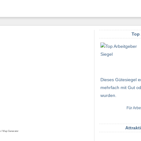
Top 
Dieses Gütesiegel er
mehrfach mit Gut od
wurden.
Für Arbe
Attrakt
p / Map Generator