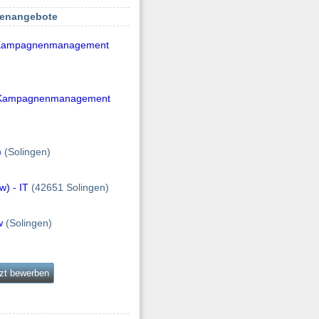
lenangebote
) Kampagnenmanagement
w) Kampagnenmanagement
)
(Solingen)
w) - IT
(42651 Solingen)
w
(Solingen)
zt bewerben