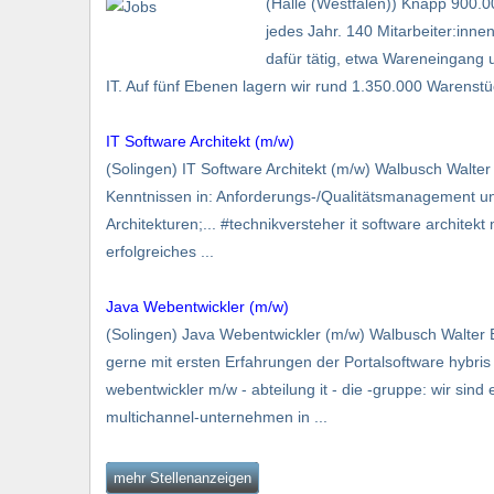
(Halle (Westfalen)) Knapp 900.0
jedes Jahr. 140 Mitarbeiter:inne
dafür tätig, etwa Wareneingang 
IT. Auf fünf Ebenen lagern wir rund 1.350.000 Warenstüc
IT Software Architekt (m/w)
(Solingen) IT Software Architekt (m/w) Walbusch Walt
Kenntnissen in: Anforderungs-/Qualitätsmanagement un
Architekturen;... #technikversteher it software architekt 
erfolgreiches ...
Java Webentwickler (m/w)
(Solingen) Java Webentwickler (m/w) Walbusch Walte
gerne mit ersten Erfahrungen der Portalsoftware hybri
webentwickler m/w - abteilung it - die -gruppe: wir sind e
multichannel-un­ter­nehmen in ...
mehr Stellenanzeigen