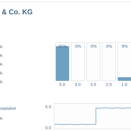
 & Co. KG
91%
0%
0%
0%
9%
A
A
A
A
A
5.0
4.0
3.0
2.0
1.0
5.0
zeptabel
/A
0.0