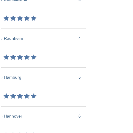
› Raunheim
4
› Hamburg
5
› Hannover
6