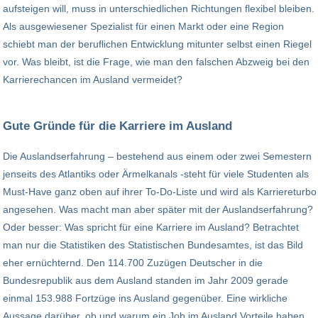
aufsteigen will, muss in unterschiedlichen Richtungen flexibel bleiben.
Als ausgewiesener Spezialist für einen Markt oder eine Region
schiebt man der beruflichen Entwicklung mitunter selbst einen Riegel
vor. Was bleibt, ist die Frage, wie man den falschen Abzweig bei den
Karrierechancen im Ausland vermeidet?
Gute Gründe für die Karriere im Ausland
Die Auslandserfahrung – bestehend aus einem oder zwei Semestern
jenseits des Atlantiks oder Ärmelkanals -steht für viele Studenten als
Must-Have ganz oben auf ihrer To-Do-Liste und wird als Karriereturbo
angesehen. Was macht man aber später mit der Auslandserfahrung?
Oder besser: Was spricht für eine Karriere im Ausland? Betrachtet
man nur die Statistiken des Statistischen Bundesamtes, ist das Bild
eher ernüchternd. Den 114.700 Zuzügen Deutscher in die
Bundesrepublik aus dem Ausland standen im Jahr 2009 gerade
einmal 153.988 Fortzüge ins Ausland gegenüber. Eine wirkliche
Aussage darüber, ob und warum ein Job im Ausland Vorteile haben