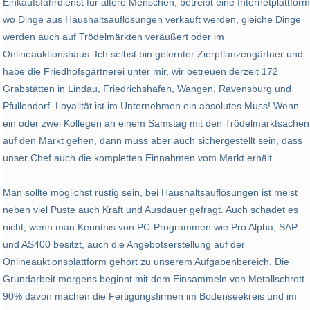
Einkaufsfahrdienst für ältere Menschen, betreibt eine Internetplattform
wo Dinge aus Haushaltsauflösungen verkauft werden, gleiche Dinge
werden auch auf Trödelmärkten veräußert oder im
Onlineauktionshaus. Ich selbst bin gelernter Zierpflanzengärtner und
habe die Friedhofsgärtnerei unter mir, wir betreuen derzeit 172
Grabstätten in Lindau, Friedrichshafen, Wangen, Ravensburg und
Pfullendorf. Loyalität ist im Unternehmen ein absolutes Muss! Wenn
ein oder zwei Kollegen an einem Samstag mit den Trödelmarktsachen
auf den Markt gehen, dann muss aber auch sichergestellt sein, dass
unser Chef auch die kompletten Einnahmen vom Markt erhält.
Man sollte möglichst rüstig sein, bei Haushaltsauflösungen ist meist
neben viel Puste auch Kraft und Ausdauer gefragt. Auch schadet es
nicht, wenn man Kenntnis von PC-Programmen wie Pro Alpha, SAP
und AS400 besitzt, auch die Angebotserstellung auf der
Onlineauktionsplattform gehört zu unserem Aufgabenbereich. Die
Grundarbeit morgens beginnt mit dem Einsammeln von Metallschrott.
90% davon machen die Fertigungsfirmen im Bodenseekreis und im