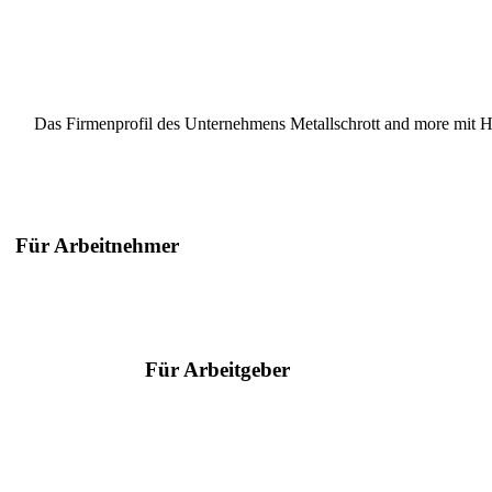
Das Firmenprofil des Unternehmens Metallschrott and more mit Hau
Für Arbeitnehmer
Suche nach Berufen
Suche nach Städten
Ratgeber
Für Arbeitgeber
Serviceangebote
Hilfe & Kontakt
Arbeitgeber des Jahres