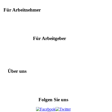
Für Arbeitnehmer
Suche nach Berufen
Suche nach Städten
Ratgeber
Für Arbeitgeber
Serviceangebote
Hilfe & Kontakt
Arbeitgeber des Jahres
Über uns
Datenschutz
Referenzen
Impressum
Folgen Sie uns