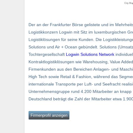
City Ma
Der an der Frankfurter Börse gelistete und im Mehrheit
Logistikkonzern Logwin mit Sitz im luxemburgischen Gr
Logistiklösungen für seine Kunden. Die Logistikleistun
Solutions und Air + Ocean gebündelt. Solutions (Umsat
Tochtergesellschaft
Logwin Solutions Network
individue
Kontraktlogistiklösungen wie Warehousing, Value Added
Firmenkunden aus den Bereichen Anlagen- und Maschin
High Tech sowie Retail & Fashion, während das Segmen
internationale Transporte per Luft- und Seefracht realisi
Unternehmensgruppe rund 4.200 Mitarbeiter an knapp 1
Deutschland beträgt die Zahl der Mitarbeiter etwa 1.90
Firmenprofil anzeigen