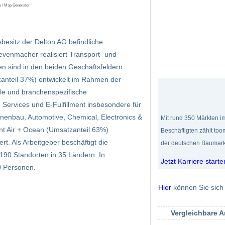
p / Map Generator
sbesitz der Delton AG befindliche
evenmacher realisiert Transport- und
gen sind in den beiden Geschäftsfeldern
zanteil 37%) entwickelt im Rahmen der
lle und branchenspezifische
 Services und E-Fulfillment insbesondere für
enbau, Automotive, Chemical, Electronics &
Mit rund 350 Märkten im
t Air + Ocean (Umsatzanteil 63%)
Beschäftigten zählt to
ert. Als Arbeitgeber beschäftigt die
der deutschen Baumark
90 Standorten in 35 Ländern. In
Jetzt Karriere starte
0 Personen.
Hier
können Sie sich 
Vergleichbare 