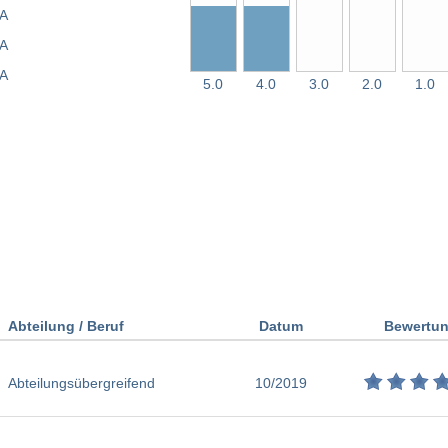
A
A
A
5.0
4.0
3.0
2.0
1.0
Abteilung / Beruf
Datum
Bewertu
Abteilungsübergreifend
10/2019