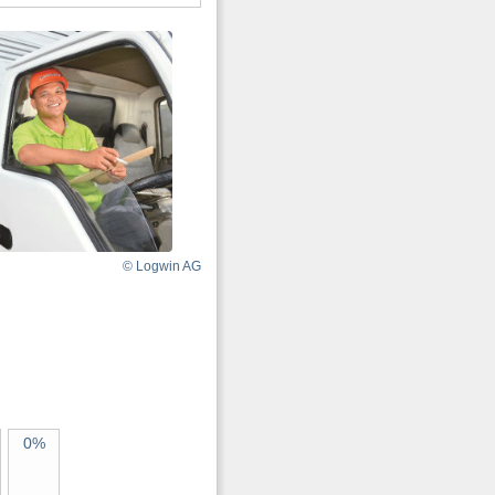
© Logwin AG
0%