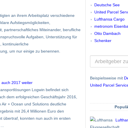
Deutsche See
United Parcel Ser
gten an ihrem Arbeitsplatz verschiedene
Lufthansa Cargo
klare Aufstiegsmöglickeiten,
metronom Eisenba
, partnerschaftliches Miteinander, berufliche
Otto Dambach
spruchsvolle Aufgaben, Unterstützung für
Schenker
, kontinuierliche
tung, um nur einige zu benennen.
Beispielsweise mit
D
 auch 2017 weiter
United Parcel Servi
Transportlösungen Logwin befindet sich
ach dem erfolgreichen Geschäftsjahr 2016,
Air + Ocean und Solutions deutliche
Populä
gebnis mit 26,4 Millionen Euro den
t übertraf, konnten nun auch im ersten
Luftha
...
Fluggesellschaft