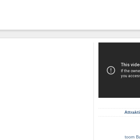
Attrakt
toom B