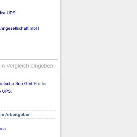
vice UPS
hngesellschaft mbH
eutsche See GmbH
oder
ce UPS
.
re Arbeitgeber
nsa