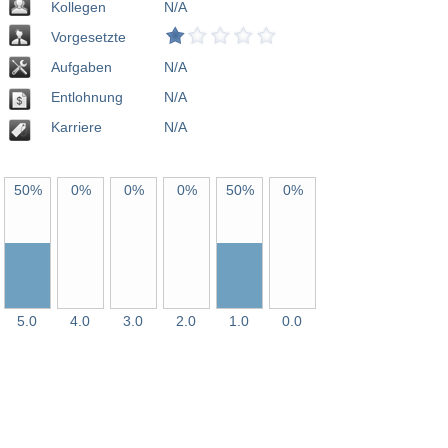
Kollegen
N/A
Vorgesetzte
Aufgaben
N/A
Entlohnung
N/A
Karriere
N/A
50%
0%
0%
0%
50%
0%
5.0
4.0
3.0
2.0
1.0
0.0