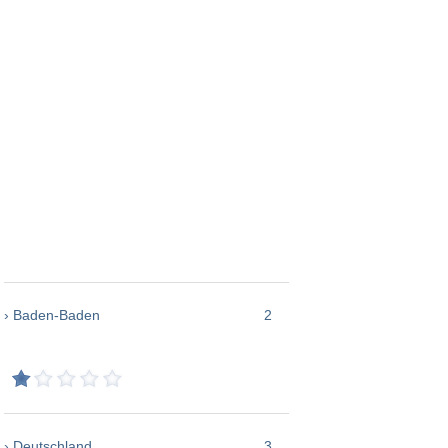
› Baden-Baden
2
› Deutschland
3