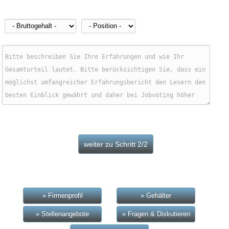
» Firmenprofil
» Gehälter
» Stellenangebote
» Fragen & Diskutieren