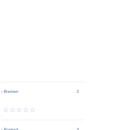
› Bremen
2
› Rostock
3