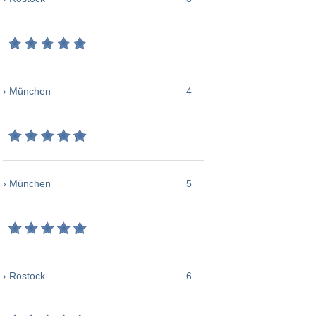
› München
4
› München
5
› Rostock
6