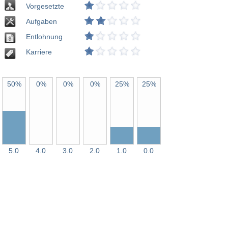
Vorgesetzte
Aufgaben
Entlohnung
Karriere
50%
0%
0%
0%
25%
25%
5.0
4.0
3.0
2.0
1.0
0.0