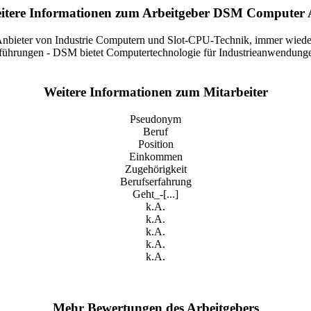
itere Informationen zum Arbeitgeber DSM Computer
nbieter von Industrie Computern und Slot-CPU-Technik, immer wieder 
usführungen - DSM bietet Computertechnologie für Industrieanwendun
Weitere Informationen zum Mitarbeiter
Pseudonym
Beruf
Position
Einkommen
Zugehörigkeit
Berufserfahrung
Geht_-[...]
k.A.
k.A.
k.A.
k.A.
k.A.
Mehr Bewertungen des Arbeitgebers