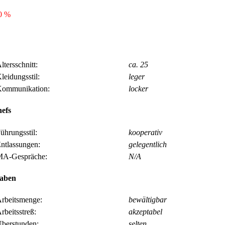
0 %
ltersschnitt:
ca. 25
leidungsstil:
leger
ommunikation:
locker
efs
ührungsstil:
kooperativ
ntlassungen:
gelegentlich
A-Gespräche:
N/A
gaben
rbeitsmenge:
bewältigbar
rbeitsstreß:
akzeptabel
berstunden:
selten