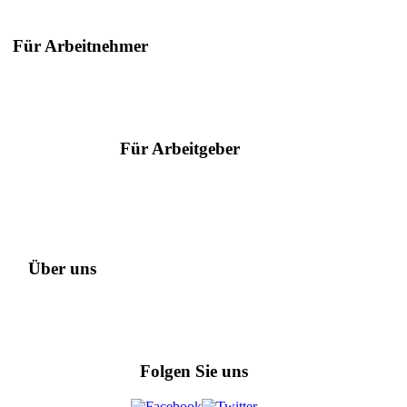
Für Arbeitnehmer
Suche nach Berufen
Suche nach Städten
Ratgeber
Für Arbeitgeber
Serviceangebote
Hilfe & Kontakt
Arbeitgeber des Jahres
Über uns
Datenschutz
Referenzen
Impressum
Folgen Sie uns