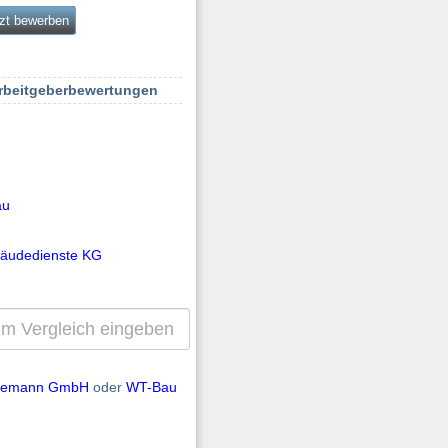
zt bewerben
Arbeitgeberbewertungen
au
udedienste KG
llemann GmbH
oder
WT-Bau