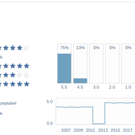
75%
13%
0%
0%
0%
A
5.0
4.0
3.0
2.0
1.0
5.0
zeptabel
/A
0.0
2007
2009
2011
2013
2015
2017