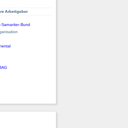
re Arbeitgeber
r-Samariter-Bund
ganisation
nental
BAG