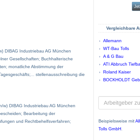
Jet
Vergleichbare 
Allemann
WT-Bau Tolls
/w) DIBAG Industriebau AG München
A & G Bau
lner Gesellschaften; Buchhalterische
ATI Abbruch Tiefb
ften; monatliche Abstimmung der
Roland Kaiser
agesgeschäfts;... stellenausschreibung die
BOCKHOLDT Gebä
 (m/w) DIBAG Industriebau AG München
bescheiden; Bearbeitung der
Beispielsweise mit
A
üfungen und Rechtbehelfsverfahren;
Tolls GmbH
.