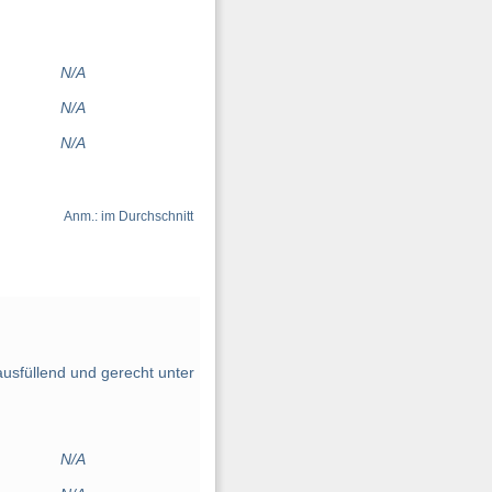
N/A
N/A
N/A
Anm.: im Durchschnitt
sfüllend und gerecht unter
N/A