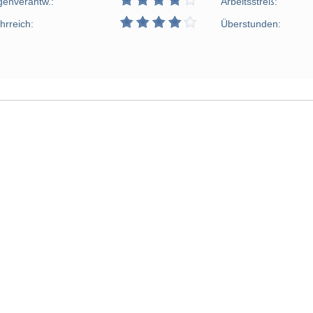
genverantw.:
Arbeitsstreß:
hrreich:
Überstunden: