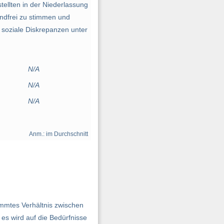
ellten in der Niederlassung
ndfrei zu stimmen und
s soziale Diskrepanzen unter
N/A
N/A
N/A
Anm.: im Durchschnitt
mmtes Verhältnis zwischen
s wird auf die Bedürfnisse