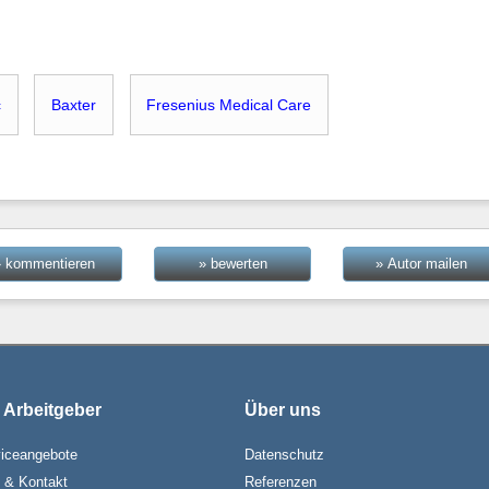
c
Baxter
Fresenius Medical Care
» kommentieren
» bewerten
» Autor mailen
 Arbeitgeber
Über uns
iceangebote
Datenschutz
e & Kontakt
Referenzen