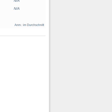
N/A
N/A
Anm.: im Durchschnitt