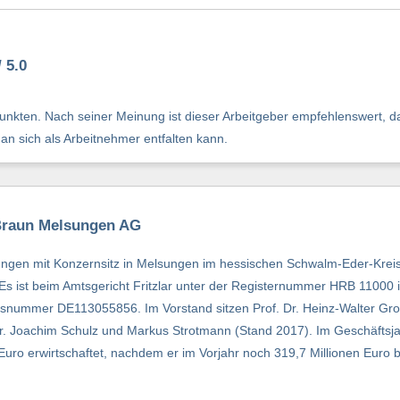
 5.0
nkten. Nach seiner Meinung ist dieser Arbeitgeber empfehlenswert, da
man sich als Arbeitnehmer entfalten kann.
 Braun Melsungen AG
en mit Konzernsitz in Melsungen im hessischen Schwalm-Eder-Kreis is
s ist beim Amtsgericht Fritzlar unter der Registernummer HRB 11000 
ngsnummer DE113055856. Im Vorstand sitzen Prof. Dr. Heinz-Walter Groß
Dr. Joachim Schulz und Markus Strotmann (Stand 2017). Im Geschäftsj
uro erwirtschaftet, nachdem er im Vorjahr noch 319,7 Millionen Euro b