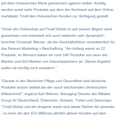
auf dem chinesischen Markt gemein­sam agieren wollen. Künftig
werden somit mehr Pro­dukte aus dem dm-Sortiment auf dem Online­
markt­platz Tmall den chinesischen Kunden zur Verfügung gestellt.
"
Unser dm-Onlineshop auf Tmall Global ist seit seinem Beginn stark
gewachsen und entwickelt sich auch weiterhin sehr dynamisch
",
berichtet Christoph Werner, als dm-Geschäftsführer verantwortlich für
das Ressort Marketing + Beschaffung. "
Am Anfang waren es 22
Produkte, im Moment bieten wir rund 140 Produkte von neun dm-
Marken und fünf Marken von Industrie­partnern an. Dieses Angebot
wollen wir künftig noch erweitern.
"
"
Gerade in den Bereichen Pflege und Gesundheit sind deutsche
Produkte extrem beliebt bei der rasch wachsenden chinesischen
Mittelschicht
", ergänzt Karl Wehner, Managing Director der Alibaba
Group für Deutschland, Österreich, Schweiz, Türkei und Osteuropa.
"
Tmall Global und dm-drogerie markt sind ideale Partner für einander
- so kann dm den 515 Millionen jährlich aktiven Kunden auf dem