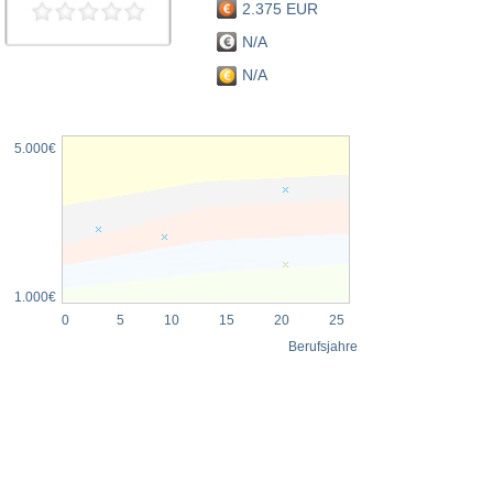
2.375 EUR
N/A
N/A
5.000€
1.000€
0
5
10
15
20
25
Berufsjahre