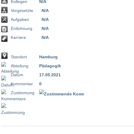
Kollegen
N/A
Vorgesetzte
N/A
Aufgaben
N/A
Entlohnung
N/A
Karriere
N/A
Standort
Hamburg
Abteilung
Pädagogik
Datum
17.05.2021
Kommentar
0
Zustimmung
100 %