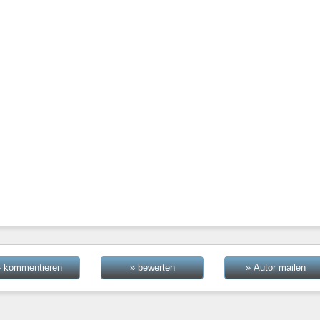
» kommentieren
» bewerten
» Autor mailen