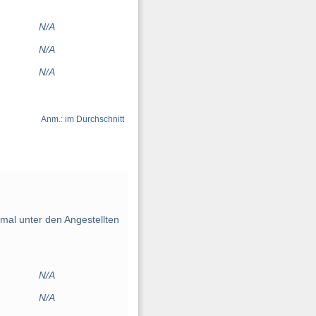
N/A
N/A
N/A
Anm.: im Durchschnitt
mal unter den Angestellten
N/A
N/A