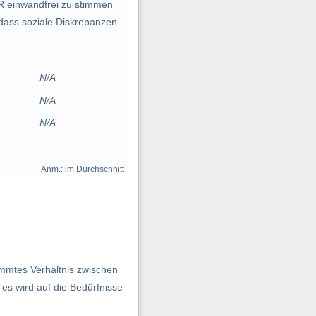
R einwandfrei zu stimmen
 dass soziale Diskrepanzen
N/A
N/A
N/A
Anm.: im Durchschnitt
mmtes Verhältnis zwischen
s wird auf die Bedürfnisse