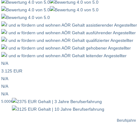
N/A
3.125 EUR
N/A
N/A
N/A
5.000€
Berufsjahre