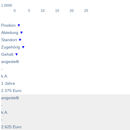
1.000€
0
5
10
15
20
25
Position
▼
Abteilung
▼
Standort
▼
Zugehörig
▼
Gehalt
▼
angestellt
-
k.A.
1 Jahre
2.375 Euro
angestellt
-
k.A.
-
2.625 Euro