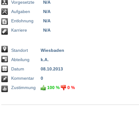
Vorgesetzte
N/A
Aufgaben
N/A
Entlohnung
N/A
Karriere
N/A
Standort
Wiesbaden
Abteilung
k.A.
Datum
08.10.2013
Kommentar
0
Zustimmung
100 %
0 %