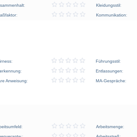
sammenhalt:
Kleidungsstil:
aßfaktor:
Kommunikation:
irness:
Führungsstil:
erkennung:
Entlassungen:
are Anweisung:
MA-Gespräche:
beitsumfeld:
Arbeitsmenge:
genverantw.:
Arbeitsstreß: