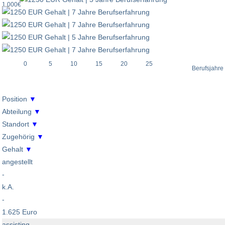
1.000€
0
5
10
15
20
25
Berufsjahre
Position
▼
Abteilung
▼
Standort
▼
Zugehörig
▼
Gehalt
▼
angestellt
-
k.A.
-
1.625 Euro
assisting