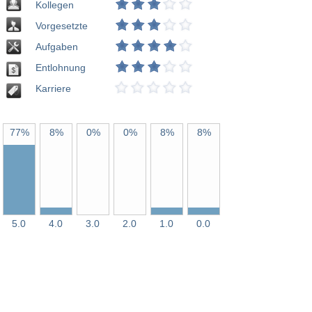
Kollegen
Vorgesetzte
Aufgaben
Entlohnung
Karriere
77%
8%
0%
0%
8%
8%
5.0
4.0
3.0
2.0
1.0
0.0