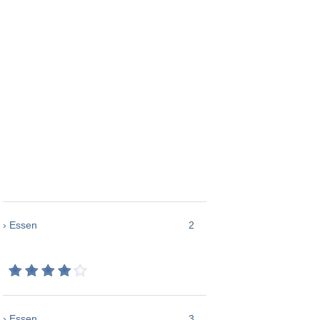
› Essen
2
› Essen
3