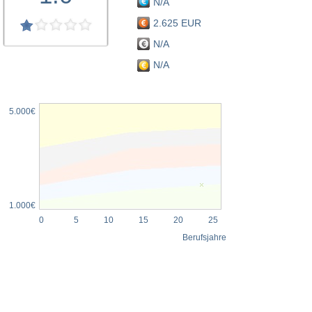
N/A
2.625 EUR
N/A
N/A
5.000€
1.000€
0
5
10
15
20
25
Berufsjahre