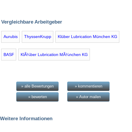
Vergleichbare Arbeitgeber
Aurubis
ThyssenKrupp
Klüber Lubrication München KG
BASF
KlÃ¼ber Lubrication MÃ¼nchen KG
» alle Bewertungen
» kommentieren
» bewerten
» Autor mailen
Weitere Informationen