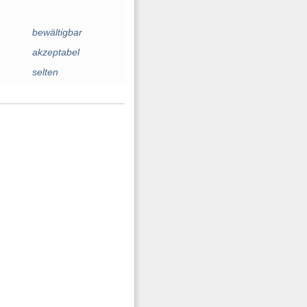
bewältigbar
akzeptabel
selten