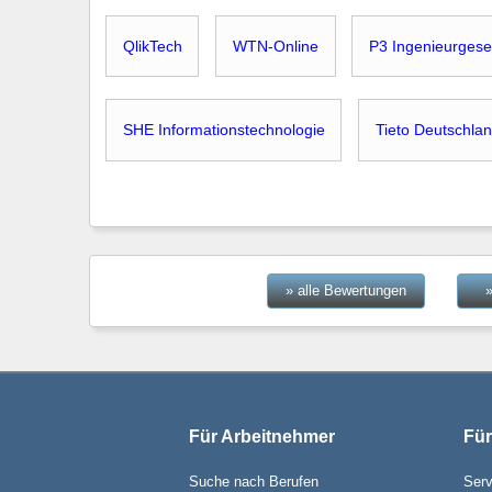
QlikTech
WTN-Online
P3 Ingenieurgese
SHE Informationstechnologie
Tieto Deutschla
» alle Bewertungen
Für Arbeitnehmer
Für
Suche nach Berufen
Serv