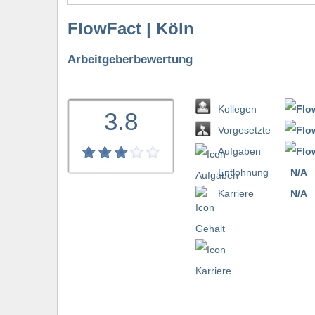
FlowFact | Köln
Arbeitgeberbewertung
Kollegen
3.8
Vorgesetzte
Aufgaben
Entlohnung
N/A
bewerten
Karriere
N/A