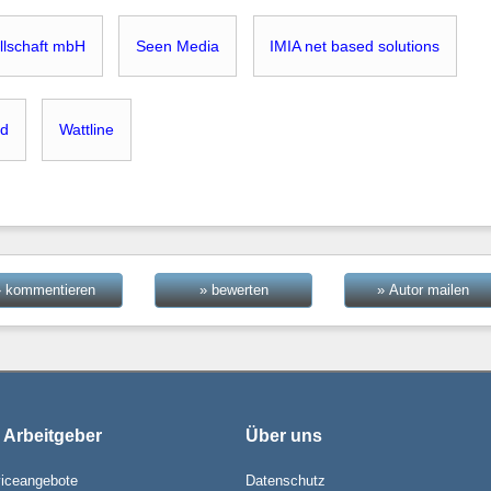
llschaft mbH
Seen Media
IMIA net based solutions
nd
Wattline
» kommentieren
» bewerten
» Autor mailen
 Arbeitgeber
Über uns
iceangebote
Datenschutz