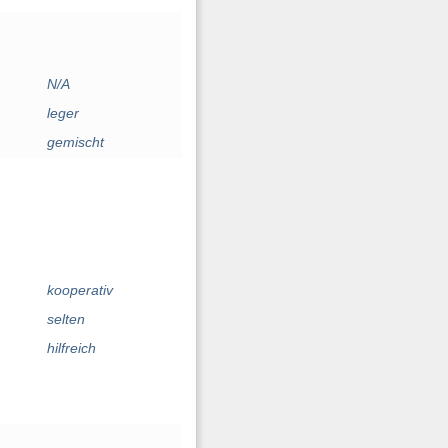
N/A
leger
gemischt
kooperativ
selten
hilfreich