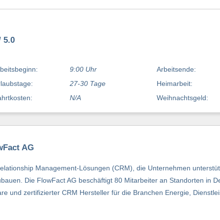
 5.0
beitsbeginn:
9:00 Uhr
Arbeitsende:
laubstage:
27-30 Tage
Heimarbeit:
hrtkosten:
N/A
Weihnachtsgeld:
owFact AG
Relationship Management-Lösungen (CRM), die Unternehmen unterstüt
auen. Die FlowFact AG beschäftigt 80 Mitarbeiter an Standorten in D
e und zertifizierter CRM Hersteller für die Branchen Energie, Dienstle