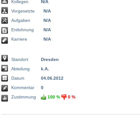
Kollegen
N/A
Vorgesetzte
N/A
Aufgaben
N/A
Entlohnung
N/A
Karriere
N/A
Standort
Dresden
Abteilung
k.A.
Datum
04.06.2012
Kommentar
0
Zustimmung
100 %
0 %