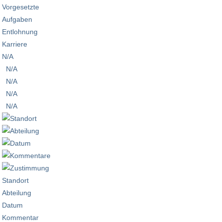
Vorgesetzte
Aufgaben
Entlohnung
Karriere
N/A
N/A
N/A
N/A
N/A
Standort
Abteilung
Datum
Kommentar