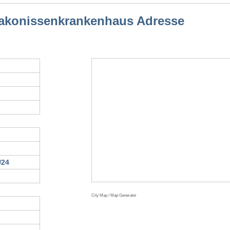
Diakonissenkrankenhaus Adresse
U24
City Map / Map Generator