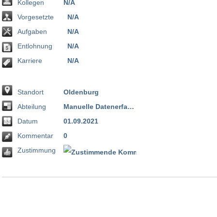
Kollegen
N/A
Vorgesetzte
N/A
Aufgaben
N/A
Entlohnung
N/A
Karriere
N/A
Standort
Oldenburg
Abteilung
Manuelle Datenerfassung
Datum
01.09.2021
Kommentar
0
Zustimmung
100 %
0 %