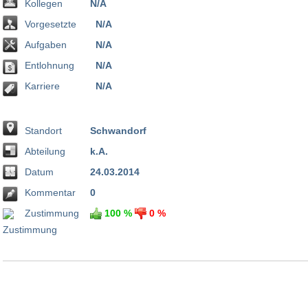
Kollegen
N/A
Vorgesetzte
N/A
Aufgaben
N/A
Entlohnung
N/A
Karriere
N/A
Standort
Schwandorf
Abteilung
k.A.
Datum
24.03.2014
Kommentar
0
Zustimmung
100 %
0 %