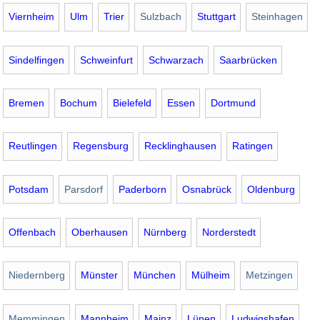
Viernheim
Ulm
Trier
Sulzbach
Stuttgart
Steinhagen
Sindelfingen
Schweinfurt
Schwarzach
Saarbrücken
Bremen
Bochum
Bielefeld
Essen
Dortmund
Reutlingen
Regensburg
Recklinghausen
Ratingen
Potsdam
Parsdorf
Paderborn
Osnabrück
Oldenburg
Offenbach
Oberhausen
Nürnberg
Norderstedt
Niedernberg
Münster
München
Mülheim
Metzingen
Memmingen
Mannheim
Mainz
Lünen
Ludwigshafen