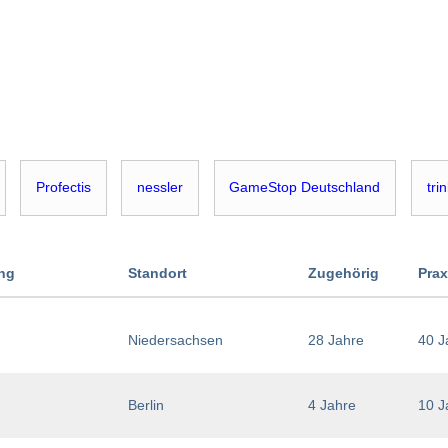
Profectis
nessler
GameStop Deutschland
tri
ung
Standort
Zugehörig
Prax
Niedersachsen
28 Jahre
40 J
Berlin
4 Jahre
10 J