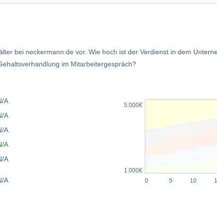
älter bei neckermann.de vor. Wie hoch ist der Verdienst in dem Unte
Gehaltsverhandlung im Mitarbeitergespräch?
N/A
5.000€
N/A
N/A
N/A
N/A
1.000€
N/A
0
5
10