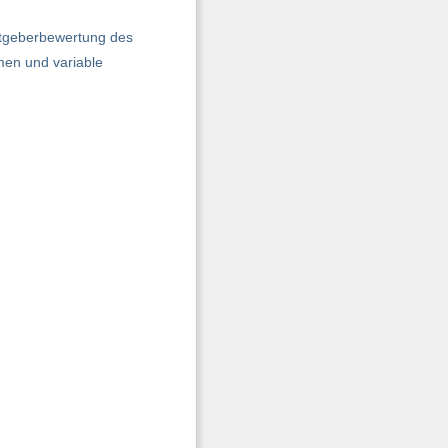
itgeberbewertung des
men und variable