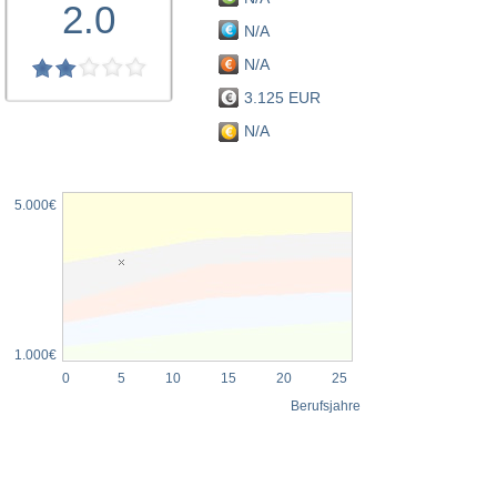
2.0
N/A
N/A
3.125 EUR
N/A
5.000€
1.000€
0
5
10
15
20
25
Berufsjahre