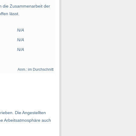
n die Zusammenarbeit der
fen lässt.
N/A
N/A
N/A
Anm.: im Durchschnitt
rieben. Die Angestellten
hme Arbeitsatmosphäre auch