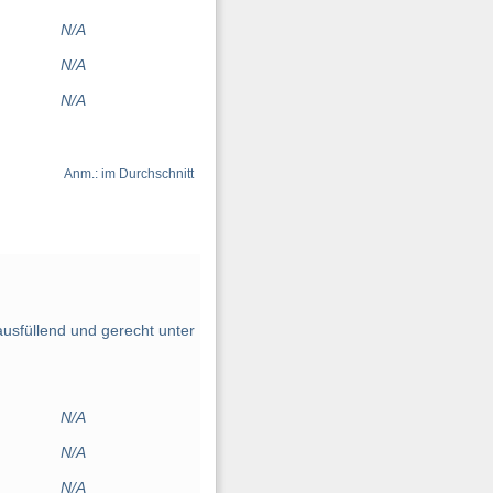
N/A
N/A
N/A
Anm.: im Durchschnitt
sfüllend und gerecht unter
N/A
N/A
N/A