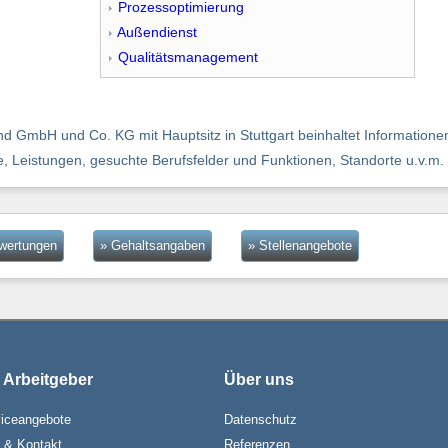
Prozessoptimierung
Außendienst
Qualitätsmanagement
 GmbH und Co. KG mit Hauptsitz in Stuttgart beinhaltet Informationen
ie, Leistungen, gesuchte Berufsfelder und Funktionen, Standorte u.v.m.
ewertungen
» Gehaltsangaben
» Stellenangebote
 Arbeitgeber
Über uns
iceangebote
Datenschutz
e & Kontakt
Referenzen