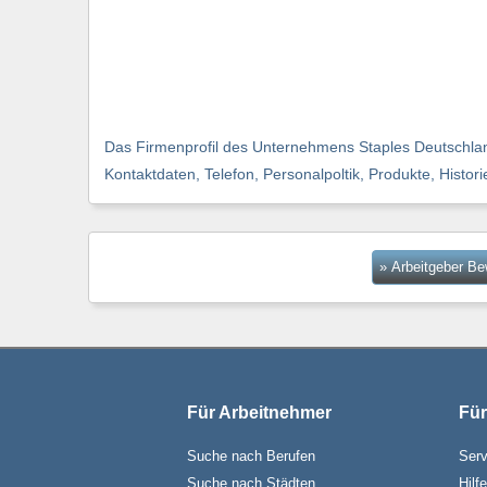
Das Firmenprofil des Unternehmens Staples Deutschland
Kontaktdaten, Telefon, Personalpoltik, Produkte, Histor
» Arbeitgeber B
Für Arbeitnehmer
Für
Suche nach Berufen
Serv
Suche nach Städten
Hilf