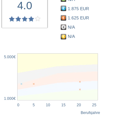
4.0
1.875 EUR
1.625 EUR
N/A
N/A
5.000€
1.000€
0
5
10
15
20
25
Berufsjahre