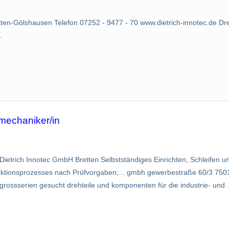
en-Gölshausen Telefon 07252 - 9477 - 70 www.dietrich-innotec.de Dr
.
mechaniker/in
ietrich Innotec GmbH Bretten Selbstständiges Einrichten, Schleifen 
tionsprozesses nach Prüfvorgaben;... gmbh gewerbestraße 60/3 7501
ossserien gesucht drehteile und komponenten für die industrie- und .