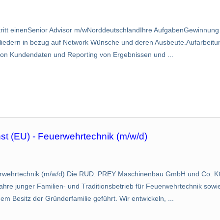
itt einenSenior Advisor m/wNorddeutschlandIhre AufgabenGewinnung 
gliedern in bezug auf Network Wünsche und deren Ausbeute.Aufarbeit
n Kundendaten und Reporting von Ergebnissen und ...
st (EU) - Feuerwehrtechnik (m/w/d)
euerwehrtechnik (m/w/d) Die RUD. PREY Maschinenbau GmbH und Co. K
 Jahre junger Familien- und Traditionsbetrieb für Feuerwehrtechnik so
em Besitz der Gründerfamilie geführt. Wir entwickeln, ...