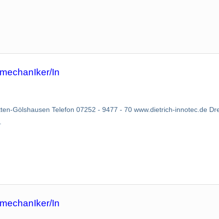
emechanIker/In
en-Gölshausen Telefon 07252 - 9477 - 70 www.dietrich-innotec.de Dr
.
emechanIker/In