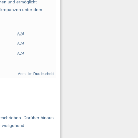
men und ermöglicht
Diskrepanzen unter dem
N/A
N/A
N/A
Anm.: im Durchschnitt
beschrieben. Darüber hinaus
e weitgehend