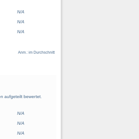
N/A
N/A
N/A
Anm.: im Durchschnitt
 aufgeteilt bewertet.
N/A
N/A
N/A