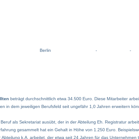
Berlin
-
-
lten
beträgt durchschnittlich etwa 34.500 Euro. Diese Mitarbeiter arbei
 in dem jeweiligen Berufsfeld seit ungefähr 1,0 Jahren erweitern kön
 Beruf als Sekretariat ausübt, der in der Abteilung Eh. Registratur arbei
erfahrung gesammelt hat ein Gehalt in Höhe von 1.250 Euro. Beispielswe
r Abteilung k.A. arbeitet, der etwa seit 24 Jahren für das Unternehmen tä