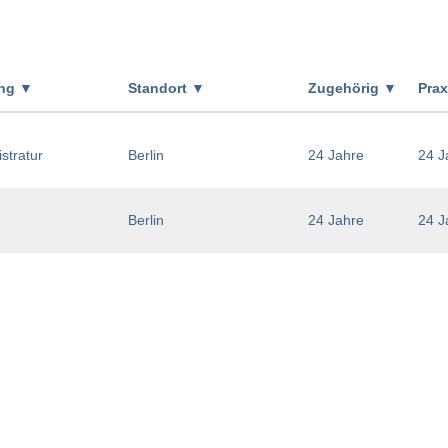
ung
▼
Standort
▼
Zugehörig
▼
Pra
stratur
Berlin
24 Jahre
24 J
Berlin
24 Jahre
24 J