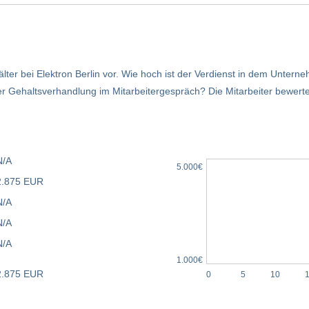
lter bei Elektron Berlin vor. Wie hoch ist der Verdienst in dem Unter
r Gehaltsverhandlung im Mitarbeitergespräch? Die Mitarbeiter bewerte
N/A
5.000€
2.875 EUR
N/A
N/A
N/A
1.000€
2.875 EUR
0
5
10