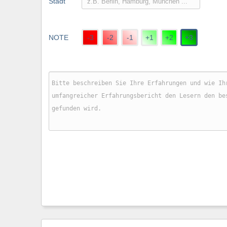
Stadt
NOTE
-3
-2
-1
+1
+2
+3