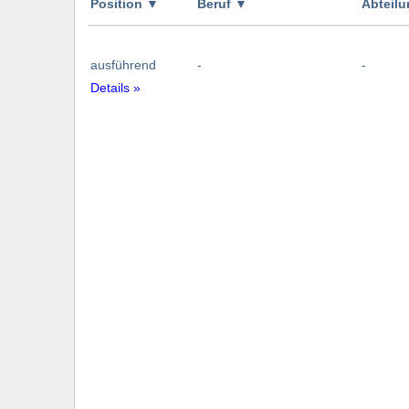
Position
▼
Beruf
▼
Abteil
ausführend
-
-
Details »