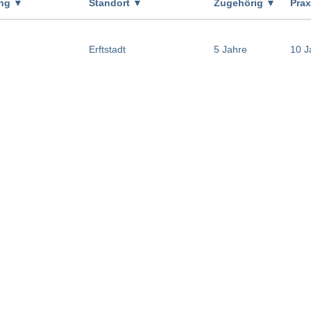
ung
▼
Standort
▼
Zugehörig
▼
Pra
Erftstadt
5 Jahre
10 J