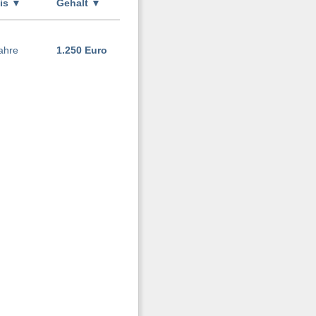
xis
▼
Gehalt
▼
ahre
1.250 Euro