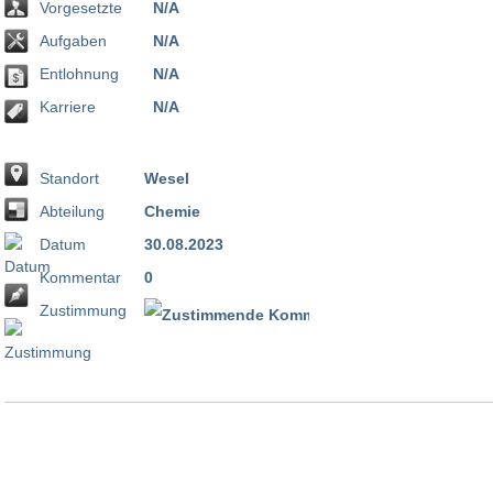
Vorgesetzte
N/A
Aufgaben
N/A
Entlohnung
N/A
Karriere
N/A
Standort
Wesel
Abteilung
Chemie
Datum
30.08.2023
Kommentar
0
Zustimmung
100 %
0 %