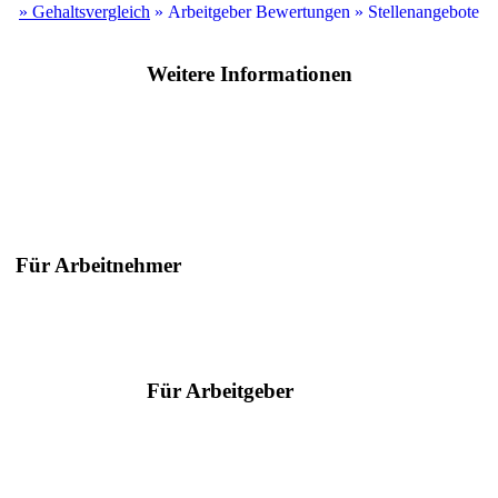
» Gehaltsvergleich
» Arbeitgeber Bewertungen
» Stellenangebote
Weitere Informationen
Für Arbeitnehmer
Suche nach Berufen
Suche nach Städten
Ratgeber
Für Arbeitgeber
Serviceangebote
Hilfe & Kontakt
Arbeitgeber des Jahres