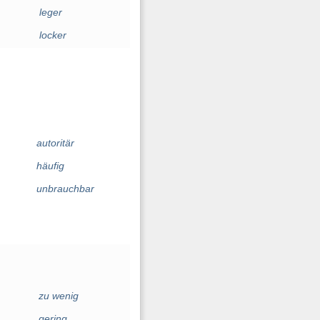
leger
locker
autoritär
häufig
unbrauchbar
zu wenig
gering