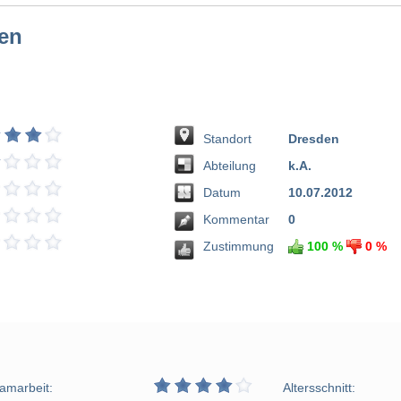
den
Standort
Dresden
Abteilung
k.A.
Datum
10.07.2012
Kommentar
0
Zustimmung
100 %
0 %
amarbeit:
Altersschnitt: