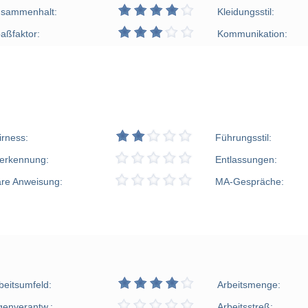
sammenhalt:
Kleidungsstil:
aßfaktor:
Kommunikation:
irness:
Führungsstil:
erkennung:
Entlassungen:
are Anweisung:
MA-Gespräche:
beitsumfeld:
Arbeitsmenge:
genverantw.:
Arbeitsstreß: