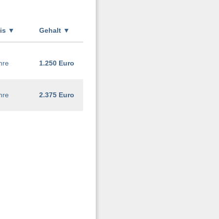
xis
▼
Gehalt
▼
hre
1.250 Euro
hre
2.375 Euro