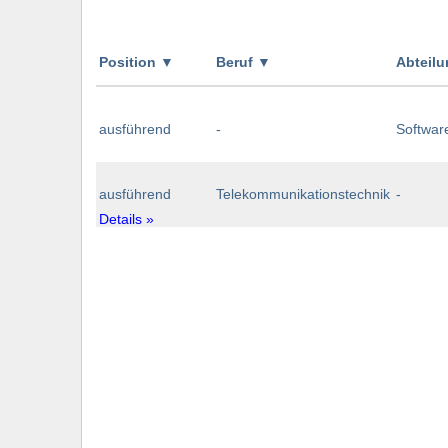
Position
▼
Beruf
▼
Abteil
ausführend
-
Softwar
ausführend
Telekommunikationstechnik
-
Details »