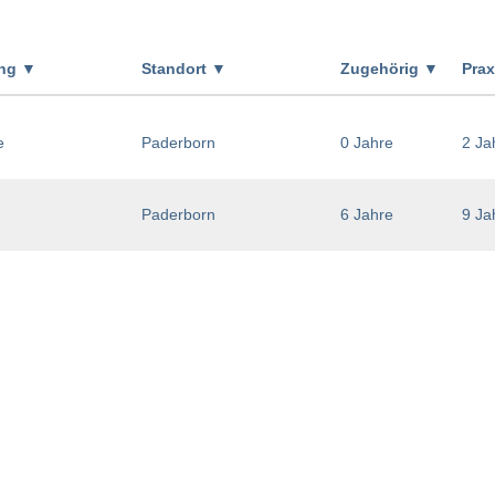
ung
▼
Standort
▼
Zugehörig
▼
Pra
e
Paderborn
0 Jahre
2 Ja
Paderborn
6 Jahre
9 Ja