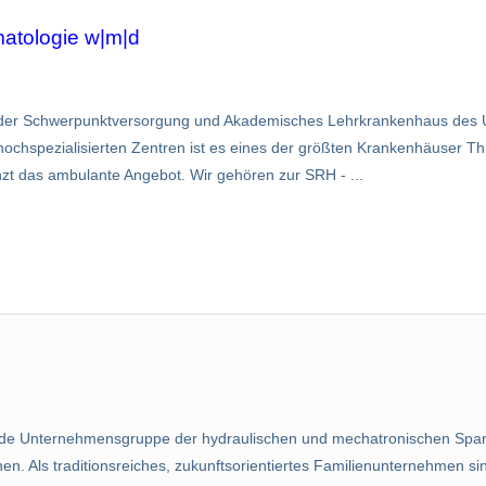
rmatologie w|m|d
 der Schwerpunktversorgung und Akademisches Lehrkrankenhaus des Un
ochspezialisierten Zentren ist es eines der größten Krankenhäuser Thü
zt das ambulante Angebot. Wir gehören zur SRH - ...
ende Unternehmensgruppe der hydraulischen und mechatronischen Spa
n. Als traditionsreiches, zukunftsorientiertes Familienunternehmen sin