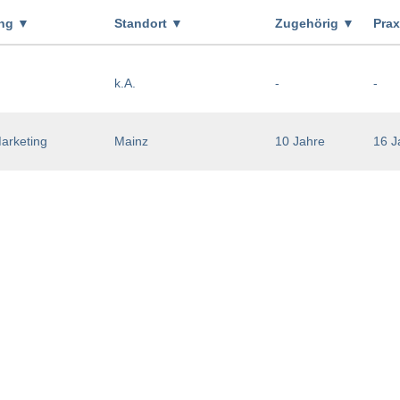
ung
▼
Standort
▼
Zugehörig
▼
Pra
k.A.
-
-
arketing
Mainz
10 Jahre
16 J