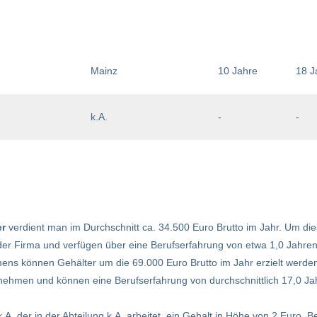
Mainz
10 Jahre
18 J
k.A.
-
-
er
verdient man im Durchschnitt ca. 34.500 Euro Brutto im Jahr. Um die
in der Firma und verfügen über eine Berufserfahrung von etwa 1,0 Jahren
ens können Gehälter um die 69.000 Euro Brutto im Jahr erzielt werden
rnehmen und können eine Berufserfahrung von durchschnittlich 17,0 Ja
 k.A. der in der Abteilung k.A. arbeitet, ein Gehalt in Höhe von 2 Euro. B