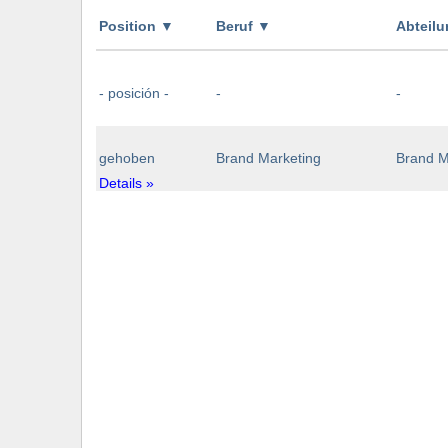
Position
▼
Beruf
▼
Abteil
- posición -
-
-
gehoben
Brand Marketing
Brand M
Details »