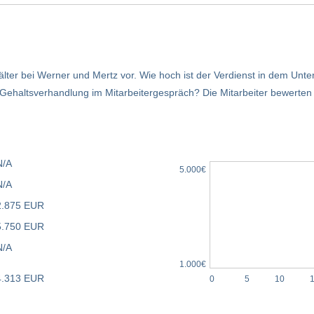
älter bei Werner und Mertz vor. Wie hoch ist der Verdienst in dem Un
haltsverhandlung im Mitarbeitergespräch? Die Mitarbeiter bewerten d
N/A
5.000€
N/A
2.875 EUR
5.750 EUR
N/A
1.000€
4.313 EUR
0
5
10