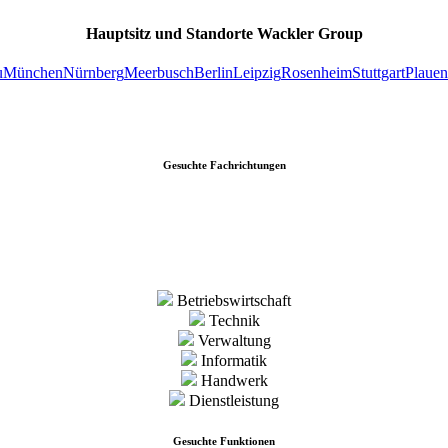
Hauptsitz und Standorte Wackler Group
u
München
Nürnberg
Meerbusch
Berlin
Leipzig
Rosenheim
Stuttgart
Plauen
Gesuchte Fachrichtungen
Betriebswirtschaft
Technik
Verwaltung
Informatik
Handwerk
Dienstleistung
Gesuchte Funktionen