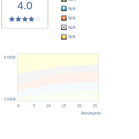
4.0
N/A
N/A
N/A
N/A
5.000€
1.000€
0
5
10
15
20
25
Berufsjahre